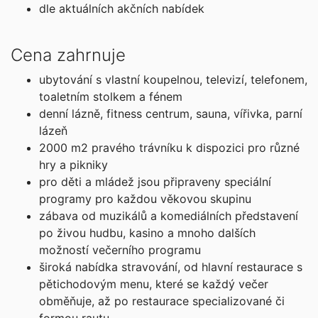
21.02. - 04.03.27
dle aktuálních akčních nabídek
neděle - čtvrtek
276 100 Kč
Cena zahrnuje
cena za 12 dní (11 nocí)
objednej
ubytování s vlastní koupelnou, televizí, telefonem,
toaletním stolkem a fénem
březen 2027
denní lázně, fitness centrum, sauna, vířivka, parní
lázeň
07.03. - 18.03.27
2000 m2 pravého trávníku k dispozici pro různé
neděle - čtvrtek
hry a pikniky
284 700 Kč
pro děti a mládež jsou připraveny speciální
cena za 12 dní (11 nocí)
programy pro každou věkovou skupinu
zábava od muzikálů a komediálních představení
objednej
po živou hudbu, kasino a mnoho dalších
21.03. - 01.04.27
možností večerního programu
neděle - čtvrtek
široká nabídka stravování, od hlavní restaurace s
268 700 Kč
pětichodovým menu, které se každý večer
cena za 12 dní (11 nocí)
obměňuje, až po restaurace specializované či