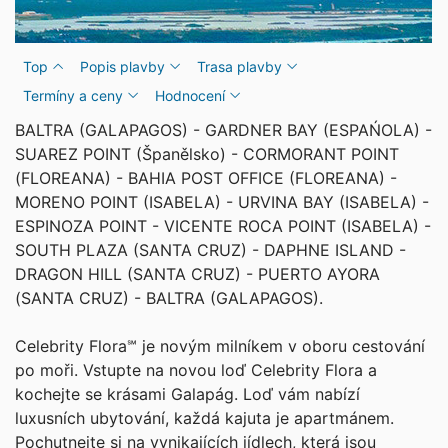
Top
Popis plavby
Trasa plavby
Termíny a ceny
Hodnocení
BALTRA (GALAPAGOS) - GARDNER BAY (ESPAŃOLA) -
SUAREZ POINT (Španělsko) - CORMORANT POINT
(FLOREANA) - BAHIA POST OFFICE (FLOREANA) -
MORENO POINT (ISABELA) - URVINA BAY (ISABELA) -
ESPINOZA POINT - VICENTE ROCA POINT (ISABELA) -
SOUTH PLAZA (SANTA CRUZ) - DAPHNE ISLAND -
DRAGON HILL (SANTA CRUZ) - PUERTO AYORA
(SANTA CRUZ) - BALTRA (GALAPAGOS).
Celebrity Flora℠ je novým milníkem v oboru cestování
po moři. Vstupte na novou loď Celebrity Flora a
kochejte se krásami Galapág. Loď vám nabízí
luxusních ubytování, každá kajuta je apartmánem.
Pochutnejte si na vynikajících jídlech, která jsou