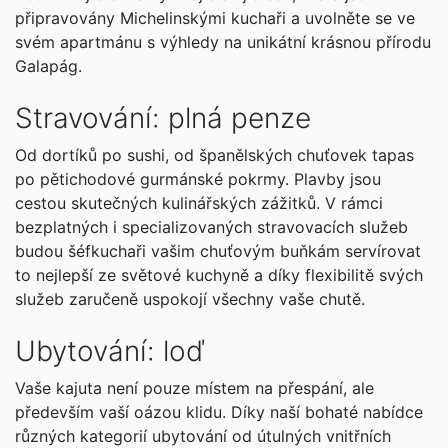
připravovány Michelinskými kuchaři a uvolněte se ve
svém apartmánu s výhledy na unikátní krásnou přírodu
Galapág.
Stravování: plná penze
Od dortíků po sushi, od španělských chuťovek tapas
po pětichodové gurmánské pokrmy. Plavby jsou
cestou skutečných kulinářských zážitků. V rámci
bezplatných i specializovaných stravovacích služeb
budou šéfkuchaři vašim chuťovým buňkám servírovat
to nejlepší ze světové kuchyně a díky flexibilitě svých
služeb zaručeně uspokojí všechny vaše chutě.
Ubytování: loď
Vaše kajuta není pouze místem na přespání, ale
především vaší oázou klidu. Díky naší bohaté nabídce
různých kategorií ubytování od útulných vnitřních