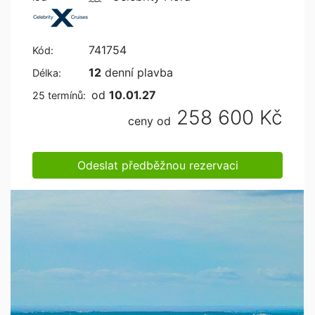
741754
Kód:
12
denní plavba
Délka:
od
10.01.27
25 termínů:
258 600 Kč
ceny od
Odeslat předběžnou rezervaci