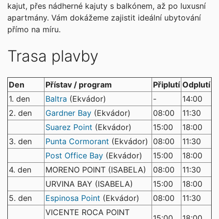
kajut, přes nádherné kajuty s balkónem, až po luxusní
apartmány. Vám dokážeme zajistit ideální ubytování
přímo na míru.
Trasa plavby
Den
Přístav / program
Připlutí
Odplutí
1. den
Baltra
(Ekvádor)
-
14:00
2. den
Gardner Bay
(Ekvádor)
08:00
11:30
Suarez Point
(Ekvádor)
15:00
18:00
3. den
Punta Cormorant
(Ekvádor)
08:00
11:30
Post Office Bay
(Ekvádor)
15:00
18:00
4. den
MORENO POINT (ISABELA)
08:00
11:30
URVINA BAY (ISABELA)
15:00
18:00
5. den
Espinosa Point
(Ekvádor)
08:00
11:30
VICENTE ROCA POINT
15:00
18:00