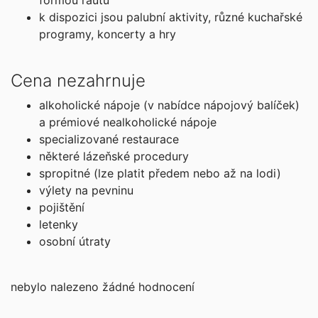
formou rautu
objednej
k dispozici jsou palubní aktivity, různé kuchařské
programy, koncerty a hry
duben 2027
04.04. - 15.04.27
Cena nezahrnuje
neděle - čtvrtek
272 400 Kč
alkoholické nápoje (v nabídce nápojový balíček)
cena za 12 dní (11 nocí)
a prémiové nealkoholické nápoje
specializované restaurace
objednej
některé lázeňské procedury
18.04. - 29.04.27
spropitné (lze platit předem nebo až na lodi)
neděle - čtvrtek
výlety na pevninu
283 100 Kč
pojištění
cena za 12 dní (11 nocí)
letenky
osobní útraty
objednej
květen 2027
nebylo nalezeno žádné hodnocení
02.05. - 13.05.27