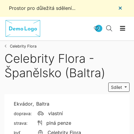
Prostor pro důležitá sdělení...
0
Celebrity Flora
Celebrity Flora -
Španělsko (Baltra)
Sdílet
Ekvádor
,
Baltra
vlastní
doprava:
plná penze
strava:
Celebrity Flora
loď