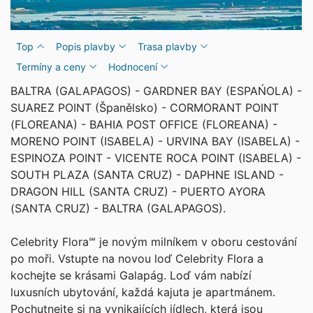
Top
Popis plavby
Trasa plavby
Termíny a ceny
Hodnocení
BALTRA (GALAPAGOS) - GARDNER BAY (ESPAŃOLA) -
SUAREZ POINT (Španělsko) - CORMORANT POINT
(FLOREANA) - BAHIA POST OFFICE (FLOREANA) -
MORENO POINT (ISABELA) - URVINA BAY (ISABELA) -
ESPINOZA POINT - VICENTE ROCA POINT (ISABELA) -
SOUTH PLAZA (SANTA CRUZ) - DAPHNE ISLAND -
DRAGON HILL (SANTA CRUZ) - PUERTO AYORA
(SANTA CRUZ) - BALTRA (GALAPAGOS).
Celebrity Flora℠ je novým milníkem v oboru cestování
po moři. Vstupte na novou loď Celebrity Flora a
kochejte se krásami Galapág. Loď vám nabízí
luxusních ubytování, každá kajuta je apartmánem.
Pochutnejte si na vynikajících jídlech, která jsou