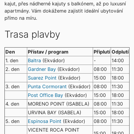
kajut, přes nádherné kajuty s balkónem, až po luxusní
apartmány. Vám dokážeme zajistit ideální ubytování
přímo na míru.
Trasa plavby
Den
Přístav / program
Připlutí
Odplutí
1. den
Baltra
(Ekvádor)
-
14:00
2. den
Gardner Bay
(Ekvádor)
08:00
11:30
Suarez Point
(Ekvádor)
15:00
18:00
3. den
Punta Cormorant
(Ekvádor)
08:00
11:30
Post Office Bay
(Ekvádor)
15:00
18:00
4. den
MORENO POINT (ISABELA)
08:00
11:30
URVINA BAY (ISABELA)
15:00
18:00
5. den
Espinosa Point
(Ekvádor)
08:00
11:30
VICENTE ROCA POINT
15:00
18:00