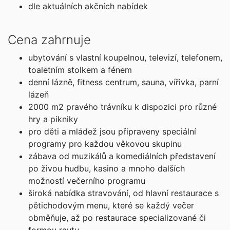
20.09. - 01.10.26
dle aktuálních akčních nabídek
neděle - čtvrtek
212 200 Kč
Cena zahrnuje
cena za 12 dní (11 nocí)
objednej
ubytování s vlastní koupelnou, televizí, telefonem,
toaletním stolkem a fénem
říjen 2026
denní lázně, fitness centrum, sauna, vířivka, parní
lázeň
04.10. - 15.10.26
2000 m2 pravého trávníku k dispozici pro různé
neděle - čtvrtek
hry a pikniky
212 200 Kč
pro děti a mládež jsou připraveny speciální
cena za 12 dní (11 nocí)
programy pro každou věkovou skupinu
zábava od muzikálů a komediálních představení
objednej
po živou hudbu, kasino a mnoho dalších
18.10. - 29.10.26
možností večerního programu
neděle - čtvrtek
široká nabídka stravování, od hlavní restaurace s
251 100 Kč
pětichodovým menu, které se každý večer
cena za 12 dní (11 nocí)
obměňuje, až po restaurace specializované či