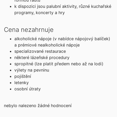
formou rautu
objednej
k dispozici jsou palubní aktivity, různé kuchařské
programy, koncerty a hry
listopad 2026
01.11. - 12.11.26
Cena nezahrnuje
neděle - čtvrtek
259 900 Kč
alkoholické nápoje (v nabídce nápojový balíček)
cena za 12 dní (11 nocí)
a prémiové nealkoholické nápoje
specializované restaurace
objednej
některé lázeňské procedury
15.11. - 26.11.26
spropitné (lze platit předem nebo až na lodi)
neděle - čtvrtek
výlety na pevninu
263 200 Kč
pojištění
cena za 12 dní (11 nocí)
letenky
osobní útraty
objednej
29.11. - 10.12.26
nebylo nalezeno žádné hodnocení
neděle - čtvrtek
284 700 Kč