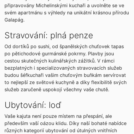
připravovány Michelinskými kuchaři a uvolněte se ve
svém apartmánu s výhledy na unikátní krásnou přírodu
Galapág.
Stravování: plná penze
Od dortíků po sushi, od španělských chuťovek tapas
po pětichodové gurmánské pokrmy. Plavby jsou
cestou skutečných kulinářských zážitků. V rámci
bezplatných i specializovaných stravovacích služeb
budou šéfkuchaři vašim chuťovým buňkám servírovat
to nejlepší ze světové kuchyně a díky flexibilitě svých
služeb zaručeně uspokojí všechny vaše chutě.
Ubytování: loď
Vaše kajuta není pouze místem na přespání, ale
především vaší oázou klidu. Díky naší bohaté nabídce
různých kategorií ubytování od útulných vnitřních