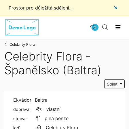
Prostor pro důležitá sdělení...
0
Celebrity Flora
Celebrity Flora -
Španělsko (Baltra)
Sdílet
Ekvádor
,
Baltra
vlastní
doprava:
plná penze
strava:
Celebrity Flora
loď