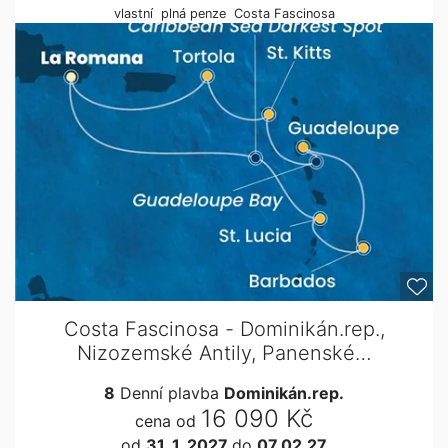
vlastní
plná penze
Costa Fascinosa
Costa Fascinosa - Dominikán.rep.,
Nizozemské Antily, Panenské…
8
Denní plavba
Dominikán.rep.
16 090 Kč
cena od
od
31. 1. 2027
do
07.02.27