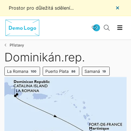
Prostor pro důležitá sdělení...
0
Přístavy
Dominikán.rep.
La Romana
Puerto Plata
Samaná
100
86
19