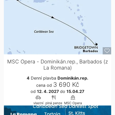
MSC Opera - Dominikán.rep., Barbados (z
La Romana)
4
Denní plavba
Dominikán.rep.
3 690 Kč
cena od
od
12. 4. 2027
do
15.04.27
vlastní
plná penze
MSC Opera