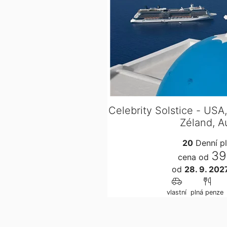
Celebrity Solstice - USA
Zéland, A
20
Denní p
39
cena od
od
28. 9. 20
vlastní
plná penze