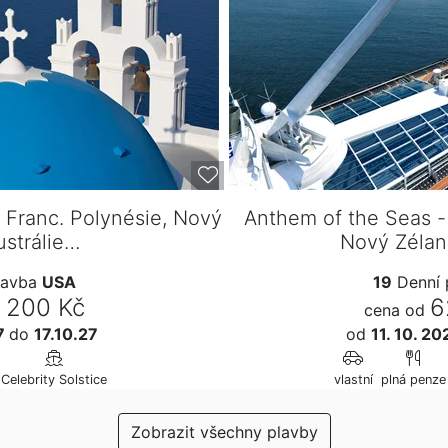
, Franc. Polynésie, Nový
Anthem of the Seas -
ustrálie…
Nový Zélan
lavba
USA
19
Denní 
 200 Kč
6
cena od
27
do
17.10.27
od
11. 10. 2
Celebrity Solstice
vlastní
plná penze
Zobrazit všechny plavby