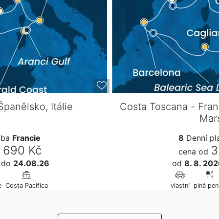
Španělsko, Itálie
Costa Toscana - Franc
Mars
vba
Francie
8
Denní p
 690 Kč
3
cena od
6
do
24.08.26
od
8. 8. 20
e
Costa Pacifica
vlastní
plná pen