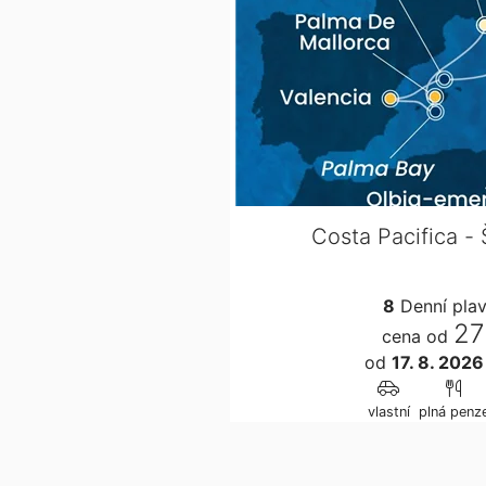
Costa Pacifica - 
8
Denní pla
27
cena od
od
17. 8. 202
vlastní
plná penz