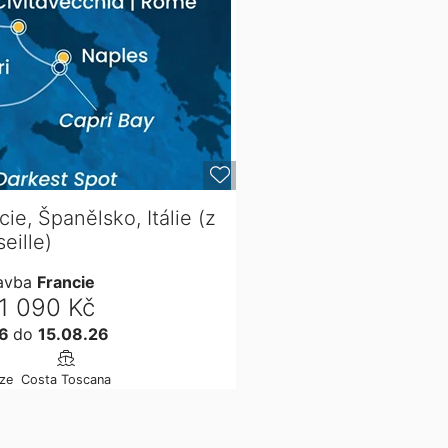
ie, Španělsko, Itálie (z
eille)
lavba
Francie
1 090 Kč
26
do
15.08.26
ze
Costa Toscana