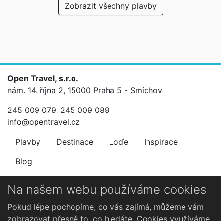
Zobrazit všechny plavby
Open Travel, s.r.o.
nám. 14. října 2, 15000 Praha 5 - Smíchov
245 009 079
245 009 089
info@opentravel.cz
Plavby
Destinace
Loďe
Inspirace
Blog
Newsletter
Na našem webu používáme cookies
Nenechte si ujít výhodné nabídky.
Pokud lépe pochopíme, co vás zajímá, můžeme vám
zobrazovat přesně to, co hledáte. Cookies využíváme