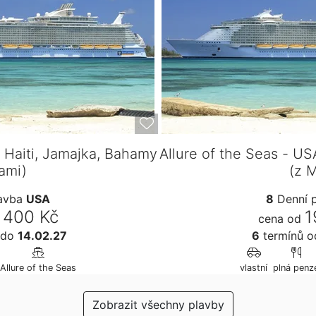
, Haiti, Jamajka, Bahamy
Allure of the Seas - US
ami)
(z 
lavba
USA
8
Denní 
 400 Kč
1
cena od
do
14.02.27
6
termínů
o
Allure of the Seas
vlastní
plná penz
Zobrazit všechny plavby