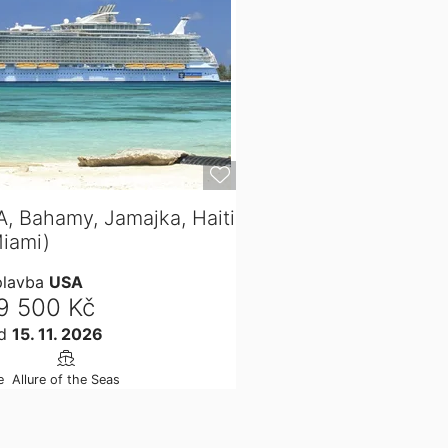
A, Bahamy, Jamajka, Haiti
Miami)
plavba
USA
9 500 Kč
d
15. 11. 2026
e
Allure of the Seas