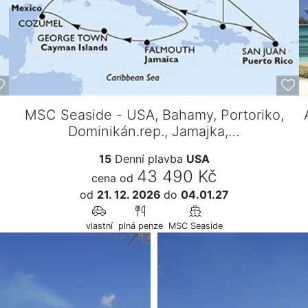
MSC Seaside - USA, Bahamy, Portoriko,
Dominikán.rep., Jamajka,…
15
Denní plavba
USA
43 490 Kč
cena od
od
21. 12. 2026
do
04.01.27
vlastní
plná penze
MSC Seaside