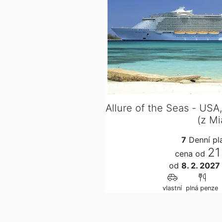
Allure of the Seas - USA
(z Mi
7
Denní p
21
cena od
od
8. 2. 2027
vlastní
plná penze