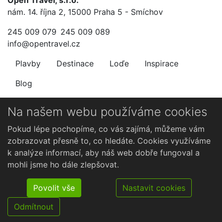
nám. 14. října 2, 15000 Praha 5 - Smíchov
245 009 079
245 009 089
info@opentravel.cz
Plavby
Destinace
Loďe
Inspirace
Blog
Newsletter
Na našem webu používáme cookies
Nenechte si ujít výhodné nabídky.
Pokud lépe pochopíme, co vás zajímá, můžeme vám
zobrazovat přesně to, co hledáte. Cookies využíváme
k analýze informací, aby náš web dobře fungoval a
mohli jsme ho dále zlepšovat.
Povolit vše
Nastavit cookies
Odmítnout
©2026 Open Travel, s.r.o.. Všechna práva vyhrazena.