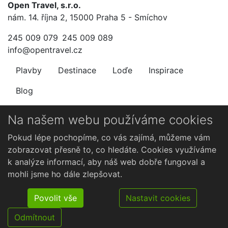
Open Travel, s.r.o.
nám. 14. října 2, 15000 Praha 5 - Smíchov
245 009 079
245 009 089
info@opentravel.cz
Plavby
Destinace
Loďe
Inspirace
Blog
Newsletter
Na našem webu používáme cookies
Nenechte si ujít výhodné nabídky.
Pokud lépe pochopíme, co vás zajímá, můžeme vám
zobrazovat přesně to, co hledáte. Cookies využíváme
k analýze informací, aby náš web dobře fungoval a
mohli jsme ho dále zlepšovat.
Povolit vše
Nastavit cookies
Odmítnout
©2026 Open Travel, s.r.o.. Všechna práva vyhrazena.