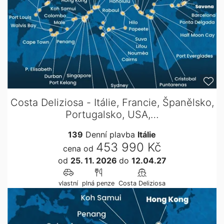
Costa Deliziosa - Itálie, Francie, Španělsko,
Portugalsko, USA,…
139
Denní plavba
Itálie
453 990 Kč
cena od
od
25. 11. 2026
do
12.04.27
vlastní
plná penze
Costa Deliziosa