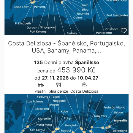
Costa Deliziosa - Španělsko, Portugalsko,
USA, Bahamy, Panama,…
135
Denní plavba
Španělsko
453 990 Kč
cena od
od
27. 11. 2026
do
10.04.27
vlastní
plná penze
Costa Deliziosa