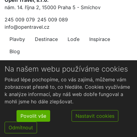
nám. 14. října 2, 15000 Praha 5 - Smíchov
245 009 079
245 009 089
info@opentravel.cz
Plavby
Destinace
Loďe
Inspirace
Blog
Newsletter
Na našem webu používáme cookies
Nenechte si ujít výhodné nabídky.
Pokud lépe pochopíme, co vás zajímá, můžeme vám
zobrazovat přesně to, co hledáte. Cookies využíváme
k analýze informací, aby náš web dobře fungoval a
mohli jsme ho dále zlepšovat.
Povolit vše
Nastavit cookies
Odmítnout
©2026 Open Travel, s.r.o.. Všechna práva vyhrazena.