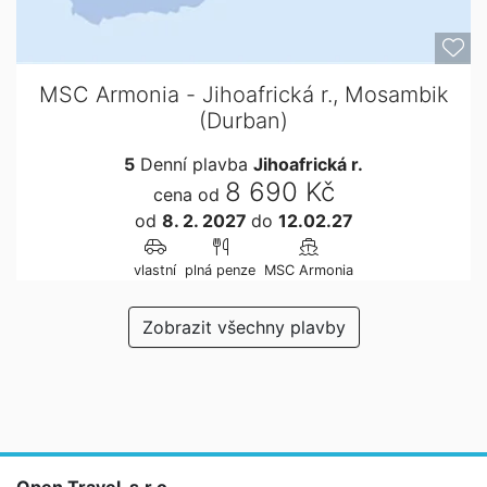
MSC Armonia - Jihoafrická r., Mosambik
(Durban)
5
Denní plavba
Jihoafrická r.
8 690 Kč
cena od
od
8. 2. 2027
do
12.02.27
vlastní
plná penze
MSC Armonia
Zobrazit všechny plavby
Open Travel, s.r.o.