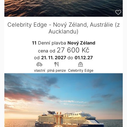
Celebrity Edge - Nový Zéland, Austrálie (z
Aucklandu)
11
Denní plavba
Nový Zéland
27 600 Kč
cena od
od
21. 11. 2027
do
01.12.27
vlastní
plná penze
Celebrity Edge