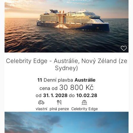
Celebrity Edge - Austrálie, Nový Zéland (ze
Sydney)
11
Denní plavba
Austrálie
30 800 Kč
cena od
od
31. 1. 2028
do
10.02.28
vlastní
plná penze
Celebrity Edge