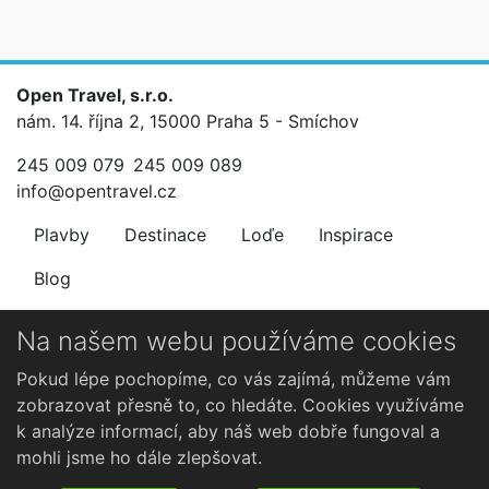
Open Travel, s.r.o.
nám. 14. října 2, 15000 Praha 5 - Smíchov
245 009 079
245 009 089
info@opentravel.cz
Plavby
Destinace
Loďe
Inspirace
Blog
Newsletter
Na našem webu používáme cookies
Nenechte si ujít výhodné nabídky.
Pokud lépe pochopíme, co vás zajímá, můžeme vám
zobrazovat přesně to, co hledáte. Cookies využíváme
k analýze informací, aby náš web dobře fungoval a
mohli jsme ho dále zlepšovat.