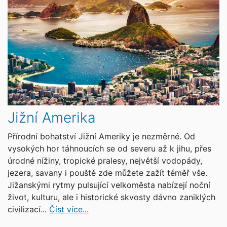
Jižní Amerika
Přírodní bohatství Jižní Ameriky je nezměrné. Od
vysokých hor táhnoucích se od severu až k jihu, přes
úrodné nížiny, tropické pralesy, největší vodopády,
jezera, savany i pouště zde můžete zažít téměř vše.
Jižanskými rytmy pulsující velkoměsta nabízejí noční
život, kulturu, ale i historické skvosty dávno zaniklých
civilizací...
Číst více...