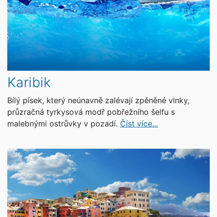
Karibik
Bílý písek, který neúnavně zalévají zpěněné vlnky,
průzračná tyrkysová modř pobřežního šelfu s
malebnými ostrůvky v pozadí.
Číst více...