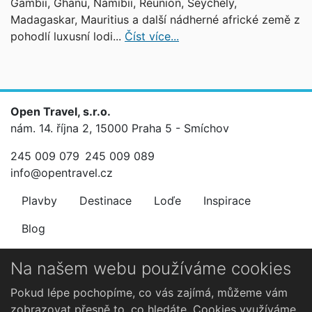
Gambii, Ghanu, Namíbii, Réunion, Seychely,
Madagaskar, Mauritius a další nádherné africké země z
pohodlí luxusní lodi...
Číst více...
Open Travel, s.r.o.
nám. 14. října 2, 15000 Praha 5 - Smíchov
245 009 079
245 009 089
info@opentravel.cz
Plavby
Destinace
Loďe
Inspirace
Blog
Newsletter
Na našem webu používáme cookies
Nenechte si ujít výhodné nabídky.
Pokud lépe pochopíme, co vás zajímá, můžeme vám
zobrazovat přesně to, co hledáte. Cookies využíváme