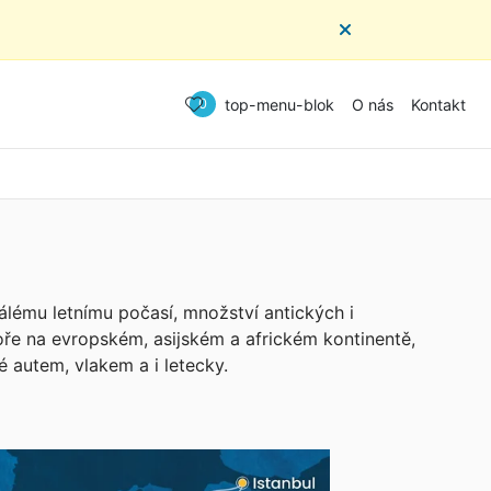
top-menu-blok
O nás
Kontakt
0
álému letnímu počasí, množství antických i
ře na evropském, asijském a africkém kontinentě,
 autem, vlakem a i letecky.