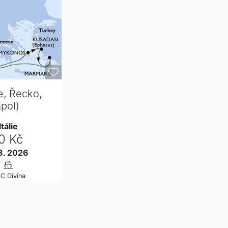
e, Řecko,
pol)
Itálie
0 Kč
8. 2026
C Divina