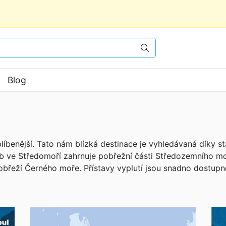
Vyhledat
Blog
íbenější. Tato nám blízká destinace je vyhledávaná díky st
b ve Středomoří zahrnuje pobřežní části Středozemního mo
břeží Černého moře. Přístavy vyplutí jsou snadno dostupné