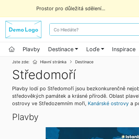
Prostor pro důležitá sdělení...
co hledáte
Hlavní stránka
Plavby
Destinace
Loďe
Inspirace
Jste zde:
Hlavní stránka
Destinace
Středomoří
Plavby lodí po Středomoří jsou bezkonkurenčně nejobl
středověkých památek a krásné přírodě. Oblast plave
ostrovy ve Středozemním moři,
Kanárské ostrovy
a po
Plavby