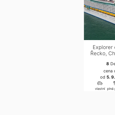
Explorer 
Řecko, Ch
8
De
cena 
od
5. 
vlastní
plná