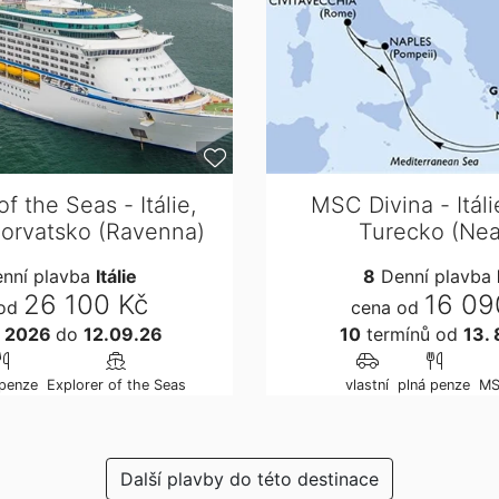
of the Seas - Itálie,
MSC Divina - Itáli
orvatsko (Ravenna)
Turecko (Nea
nní plavba
Itálie
8
Denní plavba
26 100 Kč
16 09
od
cena od
9. 2026
do
12.09.26
10
termínů
od
13. 
 penze
Explorer of the Seas
vlastní
plná penze
MS
Další plavby do této destinace