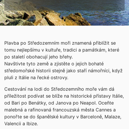
Plavba po Středozemním moři znamená přiblížit se
tomu nejlepšímu v kultuře, tradici a památkám, které
po staletí obohacují jeho břehy.
Navštivte tyto země a zjistěte o jejich bohaté
středomořské historii stejně jako staří námořníci, když
pluli z Itálie na řecké ostrovy.
Cestování na lodi do Středozemního moře vám dá
příležitost podívat se blíže na historické přístavy Itálie,
od Bari po Benátky, od Janova po Neapol. Oceňte
malebná a rafinovaná francouzská města Cannes a
ponořte se do španělské kultury v Barceloně, Malaze,
Valencii a Ibize.