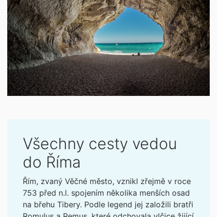
Všechny cesty vedou
do Říma
Řím, zvaný Věčné město, vznikl zřejmě v roce
753 před n.l. spojením několika menších osad
na břehu Tibery. Podle legend jej založili bratři
Romulus a Remus, které odchovala vlčice žijící