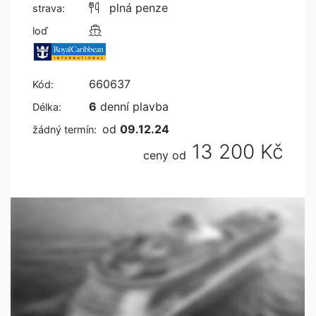
plná penze
strava:
loď
660637
Kód:
6
denní plavba
Délka:
od
09.12.24
žádný termín:
13 200 Kč
ceny od