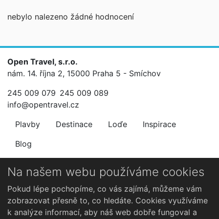
nebylo nalezeno žádné hodnocení
Open Travel, s.r.o.
nám. 14. října 2, 15000 Praha 5 - Smíchov
245 009 079
245 009 089
info@opentravel.cz
Plavby
Destinace
Loďe
Inspirace
Blog
Newsletter
Na našem webu používáme cookies
Nenechte si ujít výhodné nabídky.
Pokud lépe pochopíme, co vás zajímá, můžeme vám
zobrazovat přesně to, co hledáte. Cookies využíváme
k analýze informací, aby náš web dobře fungoval a