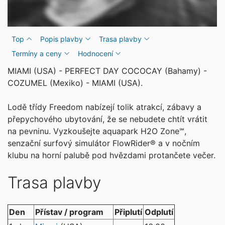
Top
Popis plavby
Trasa plavby
Termíny a ceny
Hodnocení
MIAMI (USA) - PERFECT DAY COCOCAY (Bahamy) -
COZUMEL (Mexiko) - MIAMI (USA).
Lodě třídy Freedom nabízejí tolik atrakcí, zábavy a
přepychového ubytování, že se nebudete chtít vrátit
na pevninu. Vyzkoušejte aquapark H2O Zone℠,
senzační surfový simulátor FlowRider® a v nočním
klubu na horní palubě pod hvězdami protančete večer.
Trasa plavby
Den
Přístav / program
Připlutí
Odplutí