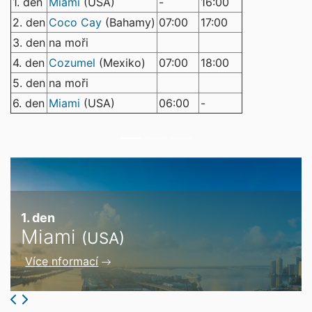
1. den
Miami
(USA)
-
16:00
2. den
Coco Cay
(Bahamy)
07:00
17:00
3. den
na moři
4. den
Cozumel
(Mexiko)
07:00
18:00
5. den
na moři
6. den
Miami
(USA)
06:00
-
1. den
Miami
(USA)
Více nformací