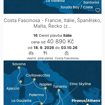
Costa Fascinosa - Francie, Itálie, Španělsko,
Malta, Řecko (z…
16
Denní plavba
Itálie
40 890 Kč
cena od
od
18. 9. 2026
do
03.10.26
vlastní
plná penze
Costa Fascinosa