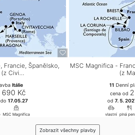
, Francie, Španělsko,
MSC Magnifica - Fran
(z Civi…
(z Ma
lavba
Itálie
11
Denní p
 690 Kč
2
cena od
7
do
17.05.27
od
7. 5. 20
e
MSC Magnifica
vlastní
plná pen
Zobrazit všechny plavby