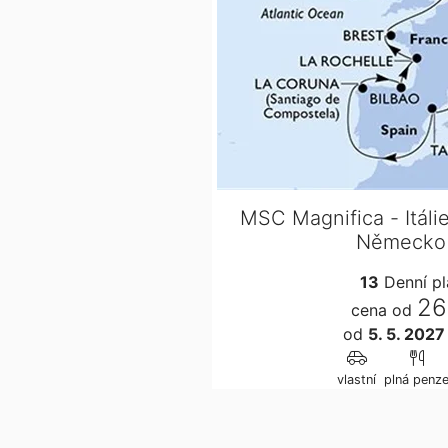
MSC Magnifica - Itálie
Německo 
13
Denní p
26
cena od
od
5. 5. 202
vlastní
plná penz