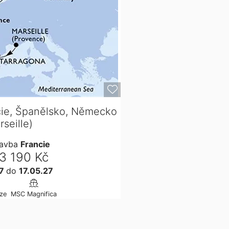
cie, Španělsko, Německo
rseille)
lavba
Francie
3 190 Kč
27
do
17.05.27
ze
MSC Magnifica